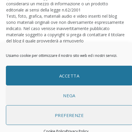
considerarsi un mezzo di informazione o un prodotto
editoriale ai sensi della legge n.62/2001
Testi, foto, grafica, materiali audio e video inseriti nel blog
sono materiali originali ove non diversamente espressamente
indicato. Nel caso venisse inavvertitamente pubblicato
materiale soggetto a copyright si prega di contattare il titolare
del blog il quale provvederà a rimuoverlo
Logo by
Sizegraph
Usiamo cookie per ottimizzare il nostro sito web ed i nostri servizi.
Privacy Policy
ACCETTA
NEGA
PREFERENZE
© 2026 ThemeSphere. Designed by
ThemeSphere
.
Cookie Policy
Privacy Policy