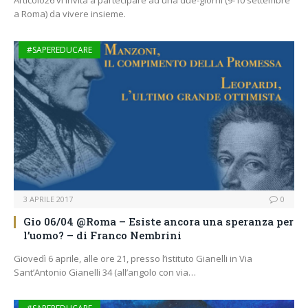
Articolo26 vi invita a partecipare ad una due-giorni (9-10 settembre
a Roma) da vivere insieme.
#SAPEREDUCARE
3 APRILE 2017
0
Gio 06/04 @Roma – Esiste ancora una speranza per
l’uomo? – di Franco Nembrini
Giovedì 6 aprile, alle ore 21, presso l’istituto Gianelli in Via
Sant’Antonio Gianelli 34 (all’angolo con via…