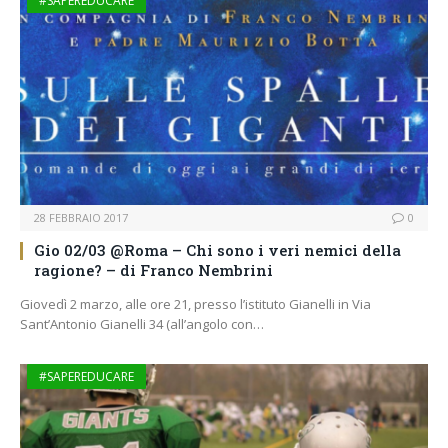
#SAPEREDUCARE
28 FEBBRAIO 2017
0
Gio 02/03 @Roma – Chi sono i veri nemici della
ragione? – di Franco Nembrini
Giovedì 2 marzo, alle ore 21, presso l’istituto Gianelli in Via
Sant’Antonio Gianelli 34 (all’angolo con…
#SAPEREDUCARE