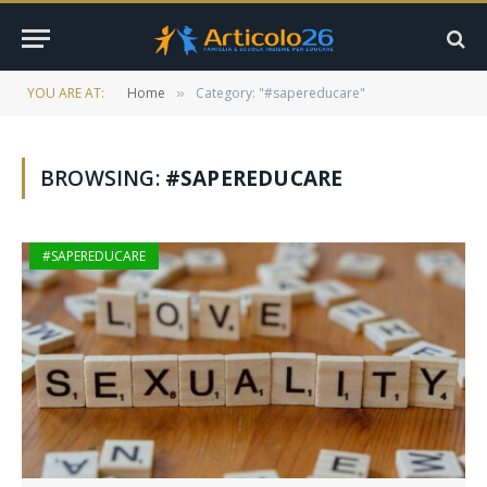
YOU ARE AT:
Home
Category: "#sapereducare"
»
BROWSING:
#SAPEREDUCARE
#SAPEREDUCARE