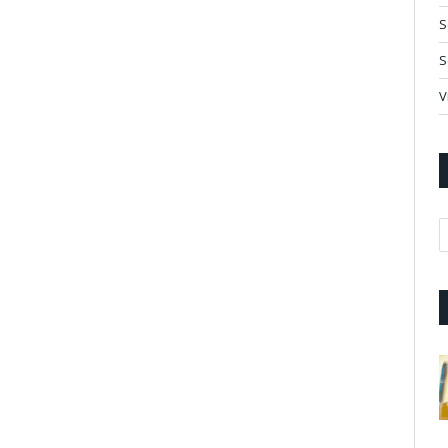
S
S
V
A