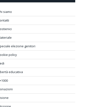
hi siamo
ontatti
ostienici
ateriale
peciale elezione genitori
ookie policy
edi
ibertà educativa
×1000
onazioni
isione
issione