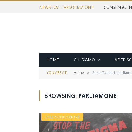
NEWS DALL'ASSOCIAZIONE
HOME
CHI SIAMO
ADERISC
YOU ARE AT:
Home
Posts Tagged "parliam
»
BROWSING:
PARLIAMONE
DALL'ASSOCIAZIONE