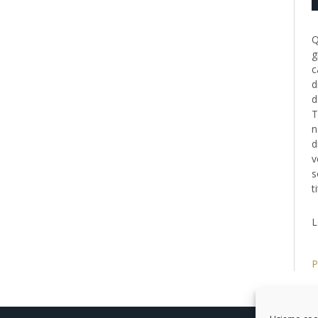
Q
g
c
d
d
T
n
d
v
s
t
L
P