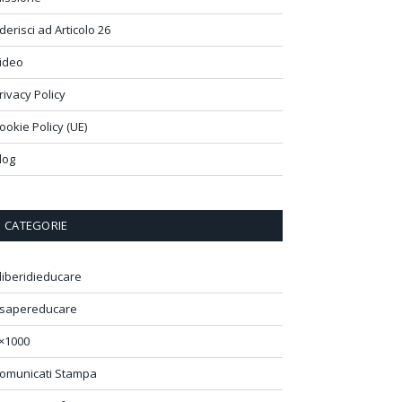
derisci ad Articolo 26
ideo
rivacy Policy
ookie Policy (UE)
log
CATEGORIE
liberidieducare
sapereducare
×1000
omunicati Stampa