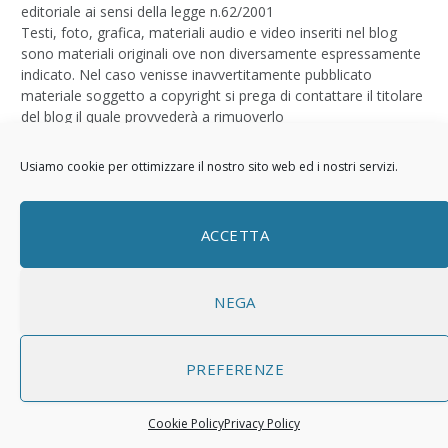
editoriale ai sensi della legge n.62/2001
Testi, foto, grafica, materiali audio e video inseriti nel blog
sono materiali originali ove non diversamente espressamente
indicato. Nel caso venisse inavvertitamente pubblicato
materiale soggetto a copyright si prega di contattare il titolare
del blog il quale provvederà a rimuoverlo
Logo by
Sizegraph
Usiamo cookie per ottimizzare il nostro sito web ed i nostri servizi.
Privacy Policy
ACCETTA
NEGA
PREFERENZE
© 2026 ThemeSphere. Designed by
ThemeSphere
.
Cookie Policy
Privacy Policy