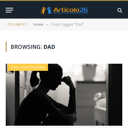
YOU ARE AT:
Home
Posts Tagged "Dad"
»
BROWSING:
DAD
DALL'ASSOCIAZIONE