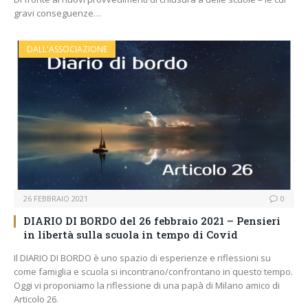
gravi conseguenze…
DALL'ASSOCIAZIONE
26 FEBBRAIO 2021
0
DIARIO DI BORDO del 26 febbraio 2021 – Pensieri
in libertà sulla scuola in tempo di Covid
Il DIARIO DI BORDO è uno spazio di esperienze e riflessioni su
come famiglia e scuola si incontrano/confrontano in questo tempo.
Oggi vi proponiamo la riflessione di una papà di Milano amico di
Articolo 26.