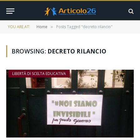
YOU ARE AT:
Home
Posts Tagged "decreto rilancio"
»
BROWSING:
DECRETO RILANCIO
LIBERTÀ DI SCELTA EDUCATIVA