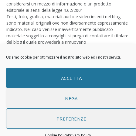
considerarsi un mezzo di informazione o un prodotto
editoriale ai sensi della legge n.62/2001
Testi, foto, grafica, materiali audio e video inseriti nel blog
sono materiali originali ove non diversamente espressamente
indicato. Nel caso venisse inavvertitamente pubblicato
materiale soggetto a copyright si prega di contattare il titolare
del blog il quale provvederà a rimuoverlo
Logo by
Sizegraph
Usiamo cookie per ottimizzare il nostro sito web ed i nostri servizi.
Privacy Policy
ACCETTA
NEGA
PREFERENZE
© 2026 ThemeSphere. Designed by
ThemeSphere
.
Cookie Policy
Privacy Policy