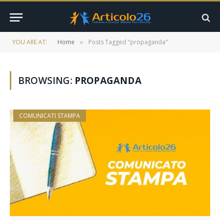
YOU ARE AT:
Home
Posts Tagged "propaganda"
»
BROWSING:
PROPAGANDA
COMUNICATI STAMPA