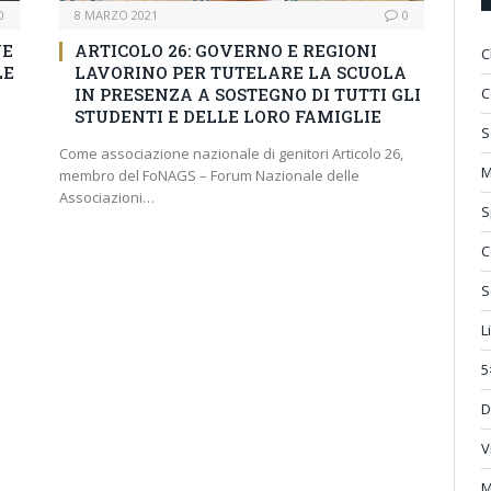
0
8 MARZO 2021
0
NE
ARTICOLO 26: GOVERNO E REGIONI
C
LE
LAVORINO PER TUTELARE LA SCUOLA
C
IN PRESENZA A SOSTEGNO DI TUTTI GLI
STUDENTI E DELLE LORO FAMIGLIE
S
Come associazione nazionale di genitori Articolo 26,
M
membro del FoNAGS – Forum Nazionale delle
Associazioni…
S
C
S
L
5
D
V
M