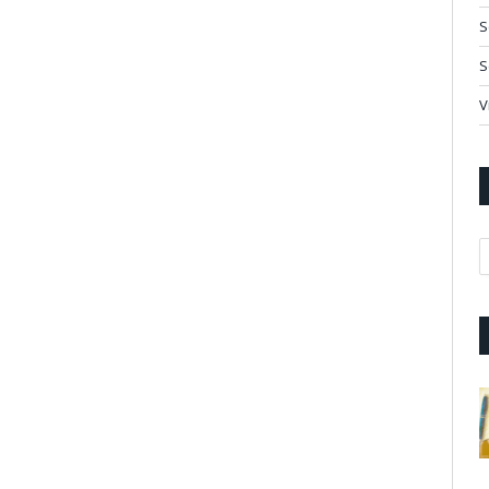
S
S
V
A