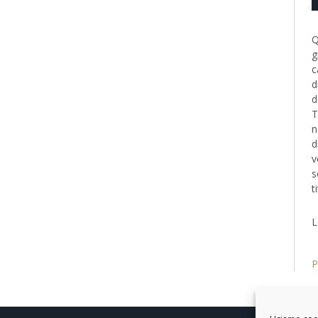
Q
g
c
d
d
T
n
d
v
s
t
L
P