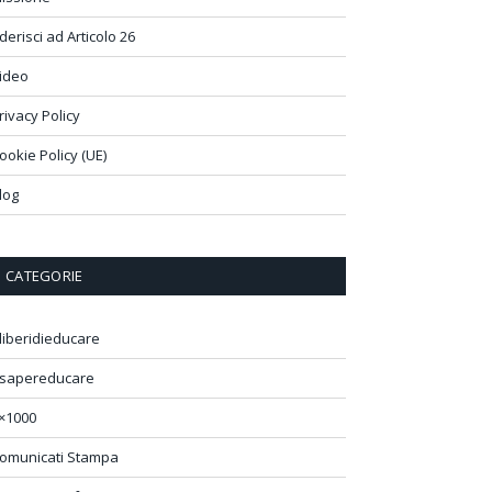
derisci ad Articolo 26
ideo
rivacy Policy
ookie Policy (UE)
log
CATEGORIE
liberidieducare
sapereducare
×1000
omunicati Stampa