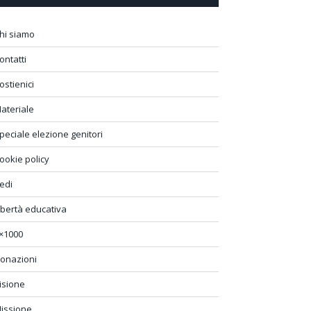
hi siamo
ontatti
ostienici
ateriale
peciale elezione genitori
ookie policy
edi
ibertà educativa
×1000
onazioni
isione
issione