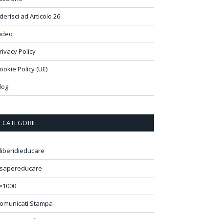
derisci ad Articolo 26
ideo
rivacy Policy
ookie Policy (UE)
log
CATEGORIE
liberidieducare
sapereducare
×1000
omunicati Stampa