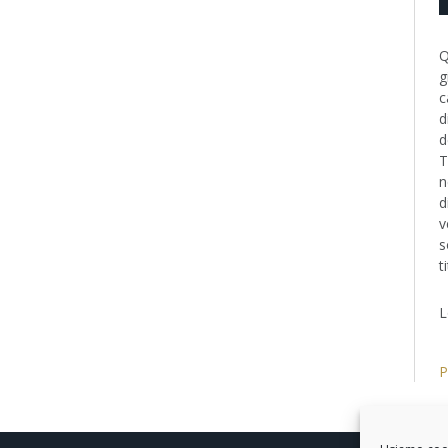
Q
g
c
d
d
T
n
d
v
s
t
L
P