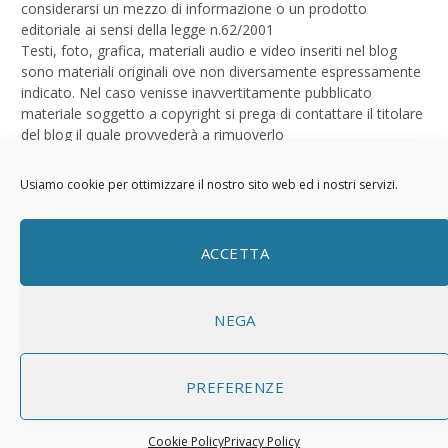
considerarsi un mezzo di informazione o un prodotto
editoriale ai sensi della legge n.62/2001
Testi, foto, grafica, materiali audio e video inseriti nel blog
sono materiali originali ove non diversamente espressamente
indicato. Nel caso venisse inavvertitamente pubblicato
materiale soggetto a copyright si prega di contattare il titolare
del blog il quale provvederà a rimuoverlo
Logo by
Sizegraph
Usiamo cookie per ottimizzare il nostro sito web ed i nostri servizi.
Privacy Policy
ACCETTA
NEGA
PREFERENZE
© 2026 ThemeSphere. Designed by
ThemeSphere
.
Cookie Policy
Privacy Policy