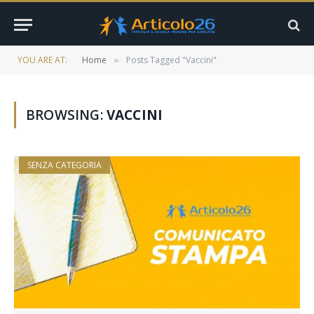
YOU ARE AT:
Home
Posts Tagged "Vaccini"
»
BROWSING:
VACCINI
SENZA CATEGORIA