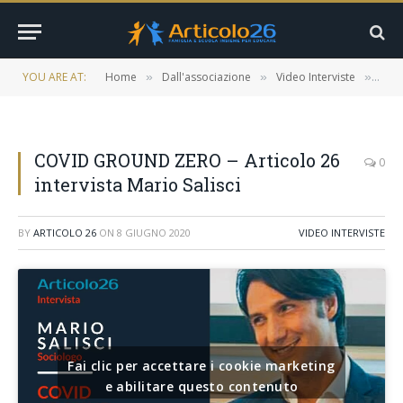
YOU ARE AT:
Home
Dall'associazione
Video Interviste
COVI
»
»
»
COVID GROUND ZERO – Articolo 26
0
intervista Mario Salisci
BY
ARTICOLO 26
ON
8 GIUGNO 2020
VIDEO INTERVISTE
Fai clic per accettare i cookie marketing
e abilitare questo contenuto