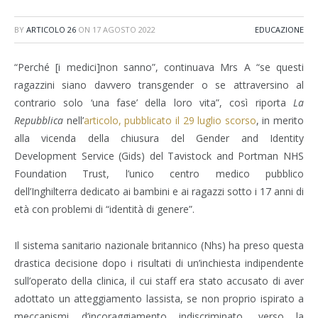
BY
ARTICOLO 26
ON
17 AGOSTO 2022
EDUCAZIONE
“Perché [i medici]non sanno”, continuava Mrs A “se questi
ragazzini siano davvero transgender o se attraversino al
contrario solo ‘una fase’ della loro vita”, così riporta
La
Repubblica
nell’
articolo
, pubblicato il 29 luglio scorso
, in merito
alla vicenda della chiusura del Gender and Identity
Development Service (Gids) del Tavistock and Portman NHS
Foundation Trust, l’unico centro medico pubblico
dell’Inghilterra dedicato ai bambini e ai ragazzi sotto i 17 anni di
età con problemi di “identità di genere”.
Il sistema sanitario nazionale britannico (Nhs) ha preso questa
drastica decisione dopo i risultati di un’inchiesta indipendente
sull’operato della clinica, il cui staff era stato accusato di aver
adottato un atteggiamento lassista, se non proprio ispirato a
meccanismi d’incoraggiamento indiscriminato, verso la