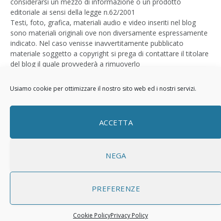
considerarsi un mezzo di informazione o un prodotto
editoriale ai sensi della legge n.62/2001
Testi, foto, grafica, materiali audio e video inseriti nel blog
sono materiali originali ove non diversamente espressamente
indicato. Nel caso venisse inavvertitamente pubblicato
materiale soggetto a copyright si prega di contattare il titolare
del blog il quale provvederà a rimuoverlo
Logo by
Sizegraph
Usiamo cookie per ottimizzare il nostro sito web ed i nostri servizi.
Privacy Policy
ACCETTA
NEGA
PREFERENZE
© 2026 ThemeSphere. Designed by
ThemeSphere
.
Cookie Policy
Privacy Policy