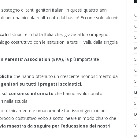
sostegno di tanti genitori italiani in questi quattro anni
C
nti per una piccola realtà nata dal basso! Eccone solo alcuni:
C
cali
distribuite in tutta Italia che, grazie al loro impegno
S
go costruttivo con le istituzioni a tutti i livelli, dalla singola
M
n Parents’ Association (EPA)
, la più importante
S
C
bliche
che hanno ottenuto un crescente riconoscimento da
S
 genitori su tutti i progetti scolastici
.
L
i sul
consenso informato
che hanno rivoluzionato
ri nella scuola
5
to tecnicamente e umanamente tantissimi genitori per
D
approccio costruttivo volto a sottolineare in modo chiaro che
V
 via maestra da seguire per l’educazione dei nostri
M