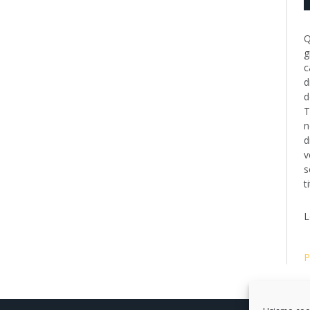
Q
g
c
d
d
T
n
d
v
s
t
L
P