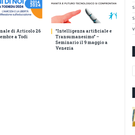
S
S
V
nale di Articolo 26
“Intelligenza artificiale e
tembre a Todi
Transumanesimo” –
Seminario il 9 maggio a
Venezia
A