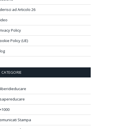
derisci ad Articolo 26
ideo
rivacy Policy
ookie Policy (UE)
log
CATEGORIE
liberidieducare
sapereducare
×1000
omunicati Stampa