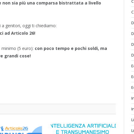
C
 non sia più una comparsa bistrattata a livello
C
D
 a genitori, oggi ti chiediamo:
ci ad Articolo 26!
D
D
e minimo (5 euro):
con poco tempo e pochi soldi, ma
D
re grandi cose!
E
E
E
I
I
L
L