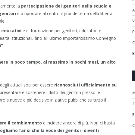
tamente la
partecipazione dei genitori nella scuola e
A
 genitori
e a riportare al centro il grande tema della libertà
V
le.
 educativi
e di formazione per genitori, educatori e
P
ealtà istituzionali, fino all’ ultimo importantissimo Convegno
C
i”
.
B
ere in poco tempo, al massimo in pochi mesi, un alto
egli attuali soci per essere
riconosciuti ufficialmente su
presentare e sostenere i diritti dei genitori presso le
#
re a nuove e più decisive iniziative pubbliche su tutto il
#
5
re il cambiamento
e incidere ancora di più. Non ci basta
C
ogliamo far si che la voce dei genitori diventi