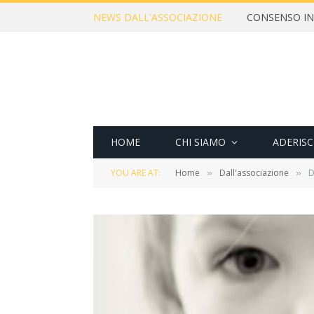
NEWS DALL'ASSOCIAZIONE
HOME
CHI SIAMO
ADERISC
YOU ARE AT:
Home
Dall'associazione
D
»
»