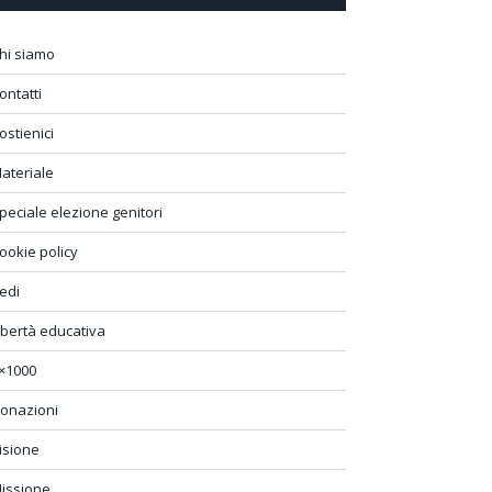
hi siamo
ontatti
ostienici
ateriale
peciale elezione genitori
ookie policy
edi
ibertà educativa
×1000
onazioni
isione
issione