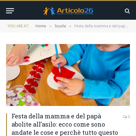
YOU ARE AT:
Home
Scuola
Festa della mamma e del papà abolite all’asilo: ecco come sono andate le cose e perchè tutto questo non è accettabile
»
»
Festa della mamma e del papà
0
abolite all’asilo: ecco come sono
andate le cose e perchè tutto questo