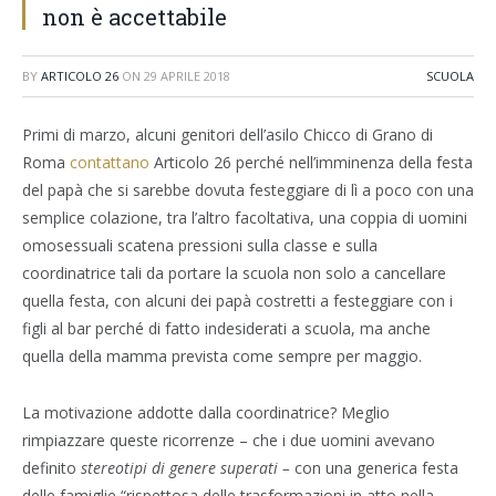
non è accettabile
BY
ARTICOLO 26
ON
29 APRILE 2018
SCUOLA
Primi di marzo, alcuni genitori dell’asilo Chicco di Grano di
Roma
contattano
Articolo 26 perché nell’imminenza della festa
del papà che si sarebbe dovuta festeggiare di lì a poco con una
semplice colazione, tra l’altro facoltativa, una coppia di uomini
omosessuali scatena pressioni sulla classe e sulla
coordinatrice tali da portare la scuola non solo a cancellare
quella festa, con alcuni dei papà costretti a festeggiare con i
figli al bar perché di fatto indesiderati a scuola, ma anche
quella della mamma prevista come sempre per maggio.
La motivazione addotte dalla coordinatrice? Meglio
rimpiazzare queste ricorrenze – che i due uomini avevano
definito
stereotipi di genere superati –
con una generica festa
delle famiglie “rispettosa delle trasformazioni in atto nella