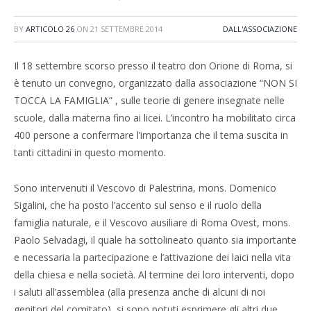
BY
ARTICOLO 26
ON
21 SETTEMBRE 2014
DALL'ASSOCIAZIONE
Il 18 settembre scorso presso il teatro don Orione di Roma, si
è tenuto un convegno, organizzato dalla associazione “NON SI
TOCCA LA FAMIGLIA” , sulle teorie di genere insegnate nelle
scuole, dalla materna fino ai licei. L’incontro ha mobilitato circa
400 persone a confermare l’importanza che il tema suscita in
tanti cittadini in questo momento.
Sono intervenuti il Vescovo di Palestrina, mons. Domenico
Sigalini, che ha posto l’accento sul senso e il ruolo della
famiglia naturale, e il Vescovo ausiliare di Roma Ovest, mons.
Paolo Selvadagi, il quale ha sottolineato quanto sia importante
e necessaria la partecipazione e l’attivazione dei laici nella vita
della chiesa e nella società. Al termine dei loro interventi, dopo
i saluti all’assemblea (alla presenza anche di alcuni di noi
genitori del comitato), si sono potuti esprimere gli altri due