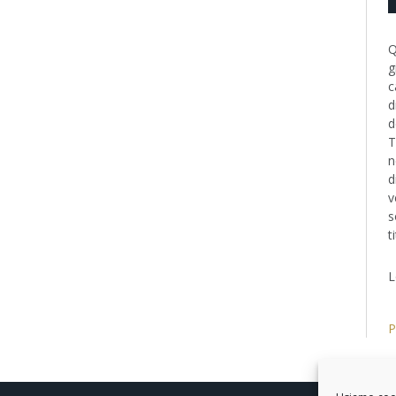
Q
g
c
d
d
T
n
d
v
s
t
L
P