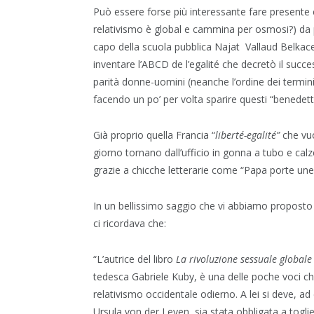
Può essere forse più interessante fare presente 
relativismo è global e cammina per osmosi?) da p
capo della scuola pubblica Najat Vallaud Belkacem,
inventare l’ABCD de l’egalité che decretò il succ
parità donne-uomini (neanche l’ordine dei termini 
facendo un po’ per volta sparire questi “benedetti
Già proprio quella Francia “
liberté-egalité”
che vuo
giorno tornano dall’ufficio in gonna a tubo e calz
grazie a chicche letterarie come “Papa porte une 
In un bellissimo saggio che vi abbiamo proposto
ci ricordava che:
“L’autrice del libro
La rivoluzione sessuale globale 
tedesca Gabriele Kuby, è una delle poche voci che 
relativismo occidentale odierno. A lei si deve, ad
Ursula von der Leyen, sia stata obbligata a toglie