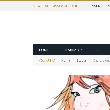
NEWS DALL'ASSOCIAZIONE
HOME
CHI SIAMO
ADERISC
YOU ARE AT:
Home
Scuola
Qualche dubbi
»
»