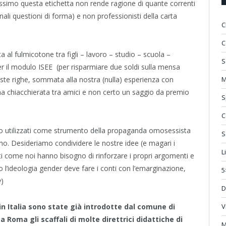
assimo questa etichetta non rende ragione di quante correnti
li questioni di forma) e non professionisti della carta
C
C
 al fulmicotone tra figli – lavoro – studio – scuola –
S
per il modulo ISEE (per risparmiare due soldi sulla mensa
este righe, sommata alla nostra (nulla) esperienza con
M
a chiacchierata tra amici e non certo un saggio da premio
S
C
ono utilizzati come strumento della propaganda omosessista
S
mo. Desideriamo condividere le nostre idee (e magari i
L
ti come noi hanno bisogno di rinforzare i propri argomenti e
ro l’ideologia gender deve fare i conti con l’emarginazione,
5
y)
D
 in Italia sono state già introdotte dal comune di
V
 Roma gli scaffali di molte direttrici didattiche di
M