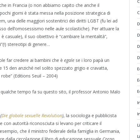
C
che in Francia (o non abbiamo capito che anche il
C
ochi giorni è stata messa nella posizione strategica di
 una delle maggiori sostenitrici dei diritti LGBT (fu lei ad
D
esso dell’omosessismo nelle aule scolastiche). Per attuare la
D
è casuale), il suo obiettivo è “cambiare la mentalità”,
”(!) stereotipi di genere…
D
D
le far credere ai bambini che è
egale
se i loro papà un
e 15 den anziché nel solito spezzato grigio e cravatta,
E
robe” (Editions Seuil – 2004)
E
E
 qualche tempo fa su questo sito, il professor Antonio Malo
I
I
(
Die globale sexuelle Revolution
)
, la sociologa e pubblicista
con autorità riconosciuta si levano per criticare il
L
 esempio, che il ministro federale della famiglia in Germania,
L
re dalla circolazione il libro di educazione sessuale
Corpo,