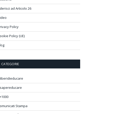
derisci ad Articolo 26
ideo
rivacy Policy
ookie Policy (UE)
log
CATEGORIE
liberidieducare
sapereducare
×1000
omunicati Stampa