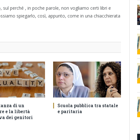
 sul perché , in poche parole, non vogliamo certi libri e
e possiamo spiegarlo, così, appunto, come in una chiacchierata
tanza di un
Scuola pubblica tra statale
e e la libertà
e paritaria
va dei genitori