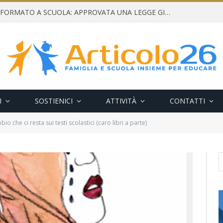
CONSENSO INFORMATO A SCUOLA: APPROVATA UNA LEGGE GIUSTA E NECESSARIA
I
SOSTIENICI
ATTIVITÀ
CONTATTI
o che ci resta sui testi scolastici (caro libri a parte)