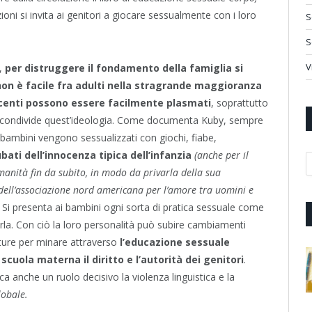
azioni si invita ai genitori a giocare sessualmente con i loro
S
S
V
o,
per distruggere il fondamento della famiglia si
non è facile fra adulti nella stragrande maggioranza
escenti possono essere facilmente plasmati
, soprattutto
iari condivide quest’ideologia. Come documenta Kuby, sempre
i bambini vengono sessualizzati con giochi, fiabe,
bati dell’innocenza tipica dell’infanzia
(anche per il
A
anità fin da subito, in modo da privarla della sua
dell’associazione nord americana per l’amore tra uomini e
Si presenta ai bambini ogni sorta di pratica sessuale come
rla. Con ciò la loro personalità può subire cambiamenti
rutture per minare attraverso
l’educazione sessuale
scuola materna il diritto e l’autorità dei genitori
.
a anche un ruolo decisivo la violenza linguistica e la
lobale.