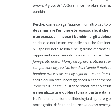
amore, il gioco del dottor
e, in cui fra altre aberr
bambini.
Perché, come spiega l’autrice in un altro capitol
deve minare l’unione eterosessuale, il che 
eterosessuali. Invece i bambini e gli adol
se chi occupa il ministero delle politiche famil
più spesso nella scuola e nel giardino d’infanzia 
rappresentazioni teatrali. Essi vengono così
deru
famigerato dottor Money bisognava erotizzare l’um
componente aggressiva, ben descrivendo il motto 
bambini (NAMBLA): “sex by eight or it is too late”).
scelta equivalente incoraggiandoli a esperimenta
irreversibili. Inoltre, le istanze statali creano st
generalizzata e obbligatoria a partire dalla 
Nell’implementazione dell’ideologia di genere gioc
pornografia, definita dall’autrice
la nuova piaga g