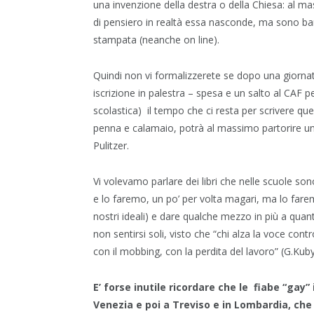
una invenzione della destra o della Chiesa: al m
di pensiero in realtà essa nasconde, ma sono bana
stampata (neanche on line).
Quindi non vi formalizzerete se dopo una giornata
iscrizione in palestra – spesa e un salto al CAF 
scolastica) il tempo che ci resta per scrivere qu
penna e calamaio, potrà al massimo partorire un
Pulitzer.
Vi volevamo parlare dei libri che nelle scuole s
e lo faremo, un po’ per volta magari, ma lo fare
nostri ideali) e dare qualche mezzo in più a quan
non sentirsi soli, visto che “chi alza la voce cont
con il mobbing, con la perdita del lavoro” (G.Kub
E’ forse inutile ricordare che le fiabe “gay”
Venezia e poi a Treviso e in Lombardia, che a