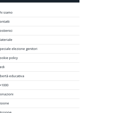
hi siamo
ontatti
ostienici
ateriale
peciale elezione genitori
ookie policy
edi
ibertà educativa
×1000
onazioni
isione
issione