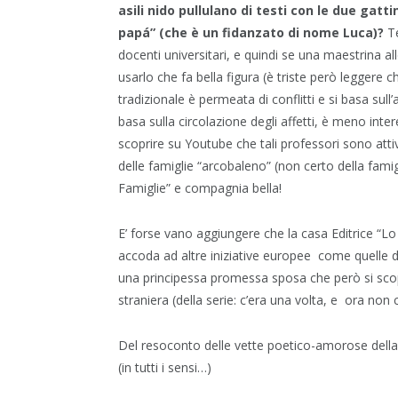
asili nido pullulano di testi con le due gatti
papá” (che è un fidanzato di nome Luca)?
Te
docenti universitari, e quindi se una maestrina al
usarlo che fa bella figura (è triste però leggere 
tradizionale è permeata di conflitti e si basa sull
basa sulla circolazione degli affetti, è meno interes
scoprire su Youtube che tali professori sono attivi
delle famiglie “arcobaleno” (non certo della famig
Famiglie” e compagnia bella!
E’ forse vano aggiungere che la casa Editrice “Lo
accoda ad altre iniziative europee come quelle d
una principessa promessa sposa che però si scop
straniera (della serie: c’era una volta, e ora non 
Del resoconto delle vette poetico-amorose della
(in tutti i sensi…)