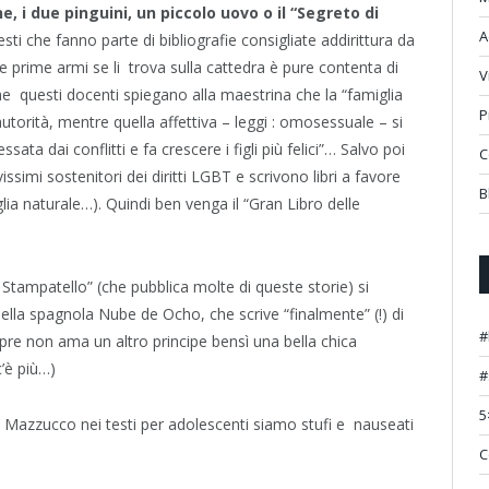
ne, i due pinguini, un piccolo uovo o il “Segreto di
A
sti che fanno parte di bibliografie consigliate addirittura da
le prime armi se li trova sulla cattedra è pure contenta di
V
che questi docenti spiegano alla maestrina che la “famiglia
P
’autorità, mentre quella affettiva – leggi : omosessuale – si
sata dai conflitti e fa crescere i figli più felici”… Salvo poi
C
ssimi sostenitori dei diritti LGBT e scrivono libri a favore
B
lia naturale…). Quindi ben venga il “Gran Libro delle
 Stampatello” (che pubblica molte di queste storie) si
ella spagnola Nube de Ocho, che scrive “finalmente” (!) di
#
re non ama un altro principe bensì una bella chica
c’è più…)
#
5
 Mazzucco nei testi per adolescenti siamo stufi e nauseati
C