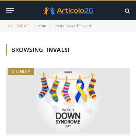
YOU ARE AT:
Home
Posts Tagged "invalsi"
»
BROWSING:
INVALSI
DISABILITÀ