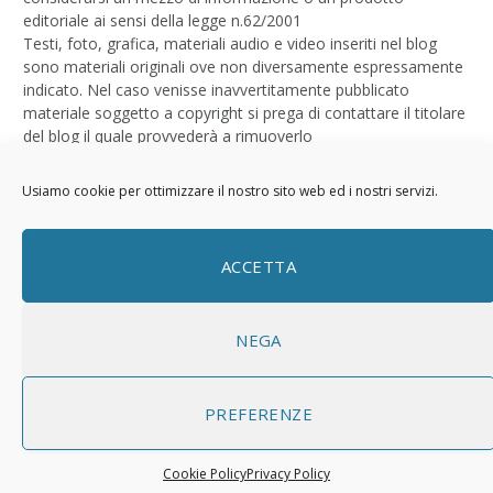
editoriale ai sensi della legge n.62/2001
Testi, foto, grafica, materiali audio e video inseriti nel blog
sono materiali originali ove non diversamente espressamente
indicato. Nel caso venisse inavvertitamente pubblicato
materiale soggetto a copyright si prega di contattare il titolare
del blog il quale provvederà a rimuoverlo
Logo by
Sizegraph
Usiamo cookie per ottimizzare il nostro sito web ed i nostri servizi.
Privacy Policy
ACCETTA
NEGA
PREFERENZE
© 2026 ThemeSphere. Designed by
ThemeSphere
.
Cookie Policy
Privacy Policy