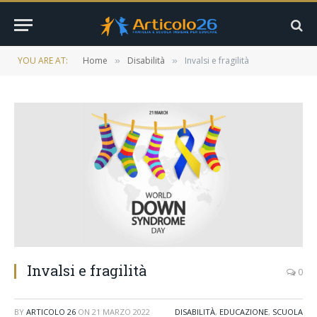
YOU ARE AT:
Home
Disabilità
Invalsi e fragilità
»
»
Invalsi e fragilità
0
BY
ARTICOLO 26
ON
21 MARZO 2022
DISABILITÀ
,
EDUCAZIONE
,
SCUOLA