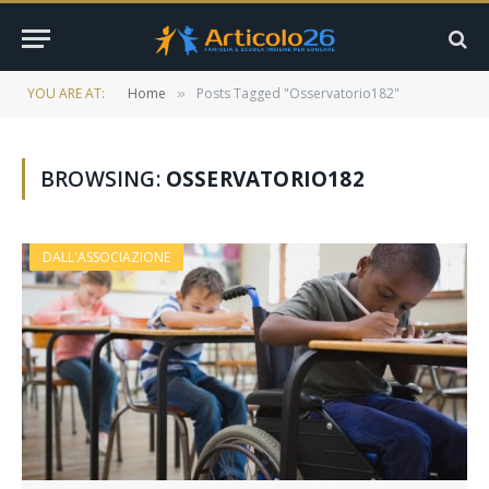
YOU ARE AT:
Home
Posts Tagged "Osservatorio182"
»
BROWSING:
OSSERVATORIO182
DALL'ASSOCIAZIONE