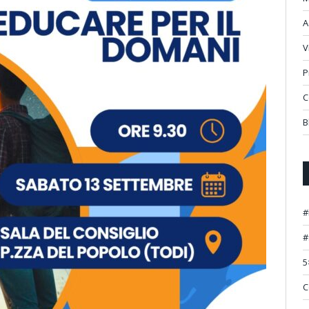
A
V
P
C
B
#
#
5
C