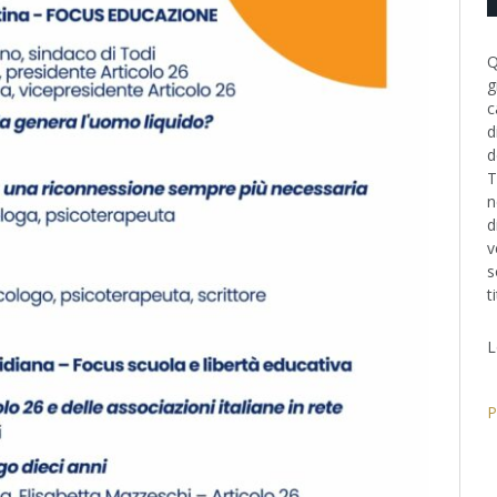
Q
g
c
d
d
T
n
d
v
s
t
L
P