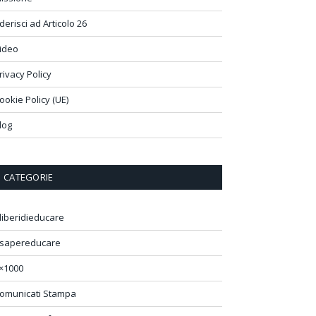
derisci ad Articolo 26
ideo
rivacy Policy
ookie Policy (UE)
log
CATEGORIE
liberidieducare
sapereducare
×1000
omunicati Stampa