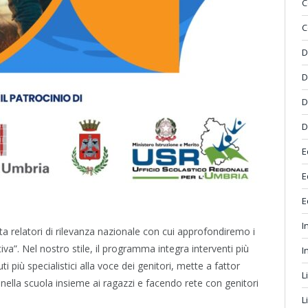
C
C
D
D
D
D
E
E
E
I
a relatori di rilevanza nazionale con cui approfondiremo i
va”. Nel nostro stile, il programma integra interventi più
I
ti più specialistici alla voce dei genitori, mette a fattor
L
nella scuola insieme ai ragazzi e facendo rete con genitori
L