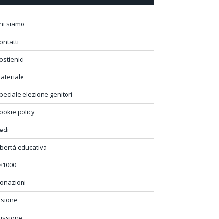
hi siamo
ontatti
ostienici
ateriale
peciale elezione genitori
ookie policy
edi
ibertà educativa
×1000
onazioni
isione
issione