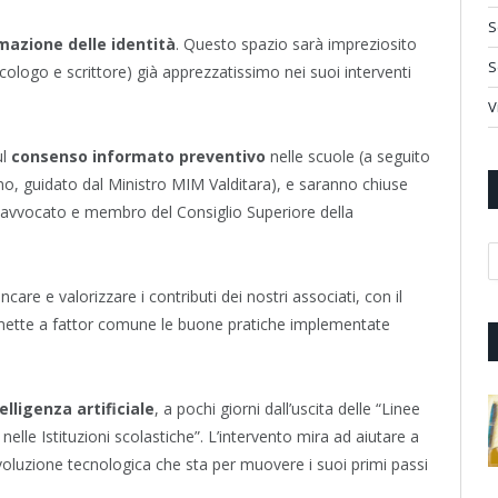
S
mazione delle identità
. Questo spazio sarà impreziosito
S
cologo e scrittore) già apprezzatissimo nei suoi interventi
V
ul
consenso informato preventivo
nelle scuole (a seguito
, guidato dal Ministro MIM Valditara), e saranno chiuse
avvocato e membro del Consiglio Superiore della
A
ncare e valorizzare i contributi dei nostri associati, con il
6 mette a fattor comune le buone pratiche implementate
elligenza artificiale
, a pochi giorni dall’uscita delle “Linee
e nelle Istituzioni scolastiche”. L’intervento mira ad aiutare a
voluzione tecnologica che sta per muovere i suoi primi passi