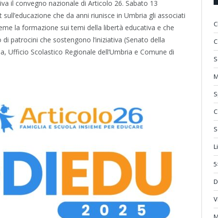
tiva il convegno nazionale di Articolo 26. Sabato 13
 sull’educazione che da anni riunisce in Umbria gli associati
C
sieme la formazione sui temi della libertà educativa e che
i patrocini che sostengono l’iniziativa (Senato della
C
, Ufficio Scolastico Regionale dell’Umbria e Comune di
S
M
S
C
S
L
5
D
V
M