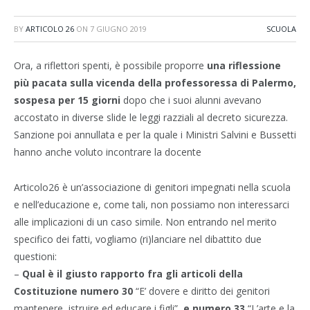
BY
ARTICOLO 26
ON
7 GIUGNO 2019
SCUOLA
Ora, a riflettori spenti, è possibile proporre
una riflessione
più pacata sulla vicenda della professoressa di Palermo,
sospesa per 15
giorni
dopo che i suoi alunni avevano
accostato in diverse slide le leggi razziali al decreto sicurezza.
Sanzione poi annullata e per la quale i Ministri Salvini e Bussetti
hanno anche voluto incontrare la docente
Articolo26 è un’associazione di genitori impegnati nella scuola
e nell’educazione e, come tali, non possiamo non interessarci
alle implicazioni di un caso simile. Non entrando nel merito
specifico dei fatti, vogliamo (ri)lanciare nel dibattito due
questioni:
–
Qual è il giusto rapporto fra gli articoli della
Costituzione numero 30
“E’ dovere e diritto dei genitori
mantenere, istruire ed educare i figli”,
e numero 33
“L’arte e la