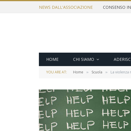
NEWS DALL'ASSOCIAZIONE
HOME
CHI SIAMO
ADERISC
YOU ARE AT:
Home
Scuola
La violenza n
»
»