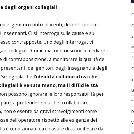
e degli organi collegiali
C
scuole: genitori contro docenti, docenti contro i
C
 insegnanti. Ci si interroga sulle cause e sui
S
esso contrapposte. Uno degli interrogativi
M
gani collegiali: “Come mai non riescono a mediare i
S
a e di contrapposizione, a monitorare la qualità del
ppresentanti dei genitori, degli insegnanti e degli
C
 Si segnala che
l’idealità collaborativa che
S
ollegiali è venuta meno, ma il difficile sta
L
i non possono ignorare le loro responsabilità per
5
ipare, a pretendere più che a collaborare.
ta, non è esente da gravi stravolgimenti come
D
esse dell’operatore rispetto alle esigenze dei
V
glia è condizionato da chiusure di autodifesa e da
M