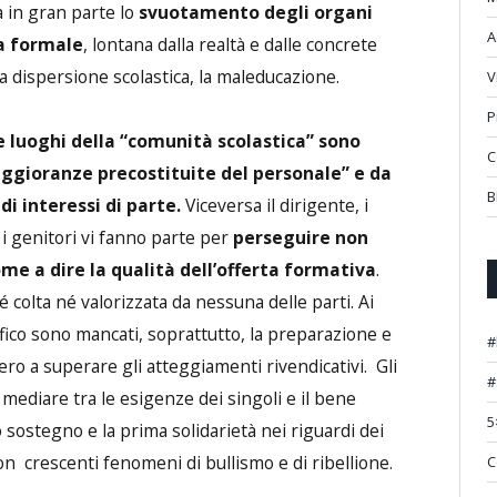
a in gran parte lo
svuotamento degli organi
A
ra formale
, lontana dalla realtà e dalle concrete
a dispersione scolastica, la maleducazione.
V
P
re luoghi della “comunità scolastica” sono
C
aggioranze precostituite del personale” e da
B
i interessi di parte.
Viceversa il dirigente, i
 i genitori vi fanno parte per
perseguire non
me a dire la qualità dell’offerta formativa
.
 colta né valorizzata da nessuna delle parti. Ai
fico sono mancati, soprattutto, la preparazione e
#
sero a superare gli atteggiamenti rivendicativi. Gli
#
 mediare tra le esigenze dei singoli e il bene
5
ostegno e la prima solidarietà nei riguardi dei
con crescenti fenomeni di bullismo e di ribellione.
C