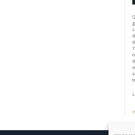
Q
g
c
d
d
T
n
d
v
s
t
L
P