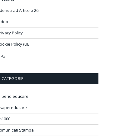
derisci ad Articolo 26
ideo
rivacy Policy
ookie Policy (UE)
log
CATEGORIE
liberidieducare
sapereducare
×1000
omunicati Stampa