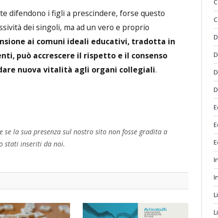
C
 difendono i figli a prescindere, forse questo
C
ività dei singoli, ma ad un vero e proprio
D
nsione ai comuni ideali educativi, tradotta in
i, può accrescere il rispetto e il consenso
D
dare nuova vitalità agli organi collegiali
.
D
D
E
E
 se la sua presenza sul nostro sito non fosse gradita a
E
 stati inseriti da noi.
I
I
L
L