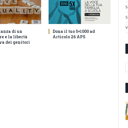
S
S
V
tanza di un
Dona il tuo 5×1000 ad
e e la libertà
Articolo 26 APS
va dei genitori
A