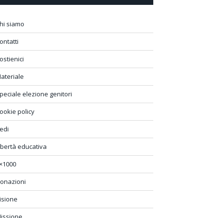
hi siamo
ontatti
ostienici
ateriale
peciale elezione genitori
ookie policy
edi
ibertà educativa
×1000
onazioni
isione
issione