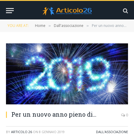
YOU ARE AT:
Home
Dall'associazione
Per un nuovo anno pieno di…
»
»
Per un nuovo anno pieno di…
0
BY
ARTICOLO 26
ON
8 GENNAIO 2019
DALL'ASSOCIAZIONE