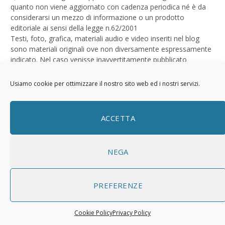
quanto non viene aggiornato con cadenza periodica né è da
considerarsi un mezzo di informazione o un prodotto
editoriale ai sensi della legge n.62/2001
Testi, foto, grafica, materiali audio e video inseriti nel blog
sono materiali originali ove non diversamente espressamente
indicato. Nel caso venisse inavvertitamente pubblicato
materiale soggetto a copyright si prega di contattare il titolare
del blog il quale provvederà a rimuoverlo
Usiamo cookie per ottimizzare il nostro sito web ed i nostri servizi.
Logo by
Sizegraph
ACCETTA
Privacy Policy
NEGA
PREFERENZE
Cookie Policy
Privacy Policy