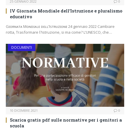
25 GENNAIO 2022
0
IV Giornata Mondiale dell’Istruzione e pluralismo
educativo
Gɪᴏʀɴᴀᴛᴀ Mᴏɴᴅɪᴀʟᴇ ᴅᴇʟʟ’Isᴛʀᴜᴢɪᴏɴᴇ 24 gennaio 2022 Cambiare
rotta, Trasformare l?istruzione, si ma come? L’UNESCO, che…
DOCUMENTI
10 DICEMBRE 2021
0
Scarica gratis pdf sulle normative per i genitori a
scuola