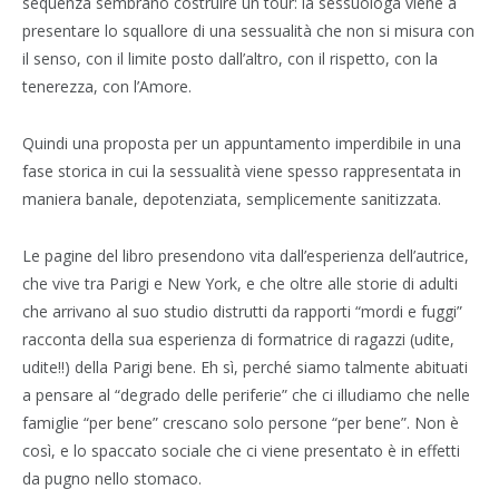
sequenza sembrano costruire un tour: la sessuologa viene a
presentare lo squallore di una sessualità che non si misura con
il senso, con il limite posto dall’altro, con il rispetto, con la
tenerezza, con l’Amore.
Quindi una proposta per un appuntamento imperdibile in una
fase storica in cui la sessualità viene spesso rappresentata in
maniera banale, depotenziata, semplicemente sanitizzata.
Le pagine del libro presendono vita dall’esperienza dell’autrice,
che vive tra Parigi e New York, e che oltre alle storie di adulti
che arrivano al suo studio distrutti da rapporti “mordi e fuggi”
racconta della sua esperienza di formatrice di ragazzi (udite,
udite!!) della Parigi bene. Eh sì, perché siamo talmente abituati
a pensare al “degrado delle periferie” che ci illudiamo che nelle
famiglie “per bene” crescano solo persone “per bene”. Non è
così, e lo spaccato sociale che ci viene presentato è in effetti
da pugno nello stomaco.