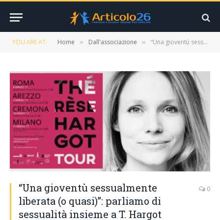
YOU ARE AT:
Home
Dall'associazione
“Una gioventù sessualmente liberata (o quasi)”: parliamo di sessualità insieme a T. Hargot
»
»
“Una gioventù sessualmente
0
liberata (o quasi)”: parliamo di
sessualità insieme a T. Hargot